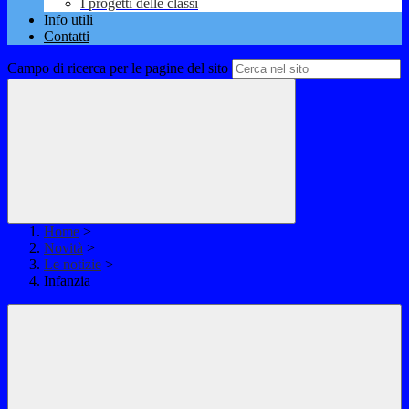
I progetti delle classi
Info utili
Contatti
Campo di ricerca per le pagine del sito
Home
>
Novità
>
Le notizie
>
Infanzia