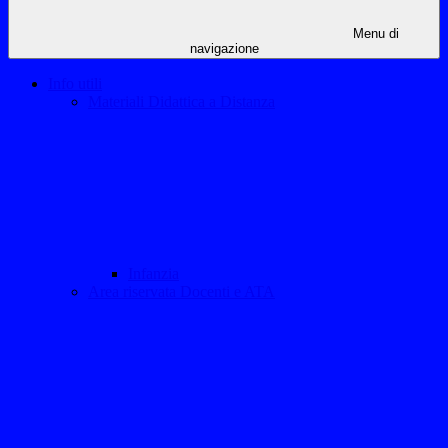
Menu di
navigazione
Info utili
Materiali Didattica a Distanza
Infanzia
Area riservata Docenti e ATA