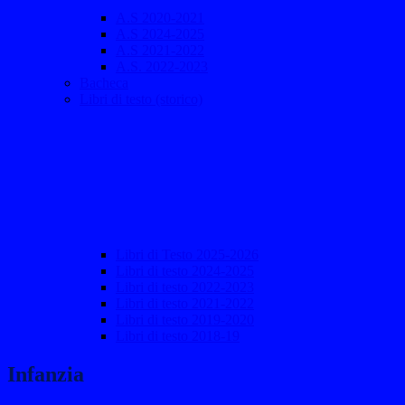
A.S 2020-2021
A.S 2024-2025
A.S 2021-2022
A.S. 2022-2023
Bacheca
Libri di testo (storico)
Libri di Testo 2025-2026
Libri di testo 2024-2025
Libri di testo 2022-2023
Libri di testo 2021-2022
Libri di testo 2019-2020
Libri di testo 2018-19
Infanzia