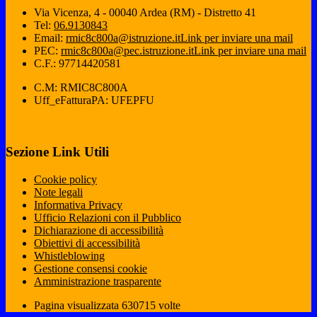
Via Vicenza, 4 - 00040 Ardea (RM) - Distretto 41
Tel:
06.9130843
Email:
rmic8c800a@istruzione.it
Link per inviare una mail
PEC:
rmic8c800a@pec.istruzione.it
Link per inviare una mail
C.F.: 97714420581
C.M: RMIC8C800A
Uff_eFatturaPA: UFEPFU
Sezione Link Utili
Cookie policy
Note legali
Informativa Privacy
Ufficio Relazioni con il Pubblico
Dichiarazione di accessibilità
Obiettivi di accessibilità
Whistleblowing
Gestione consensi cookie
Amministrazione trasparente
Pagina visualizzata
630715
volte