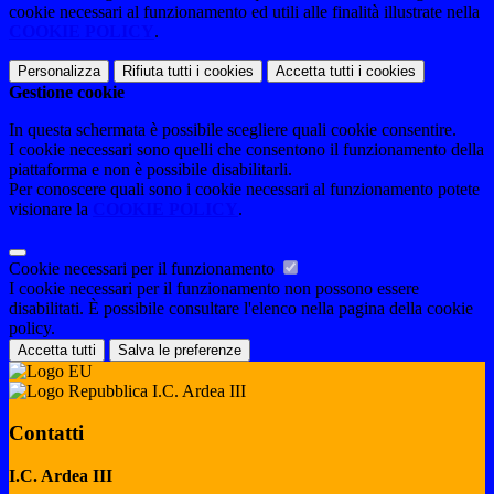
cookie necessari al funzionamento ed utili alle finalità illustrate nella
COOKIE POLICY
.
Personalizza
Rifiuta tutti
i cookies
Accetta tutti
i cookies
Gestione cookie
In questa schermata è possibile scegliere quali cookie consentire.
I cookie necessari sono quelli che consentono il funzionamento della
piattaforma e non è possibile disabilitarli.
Per conoscere quali sono i cookie necessari al funzionamento potete
visionare la
COOKIE POLICY
.
Cookie necessari per il funzionamento
I cookie necessari per il funzionamento non possono essere
disabilitati. È possibile consultare l'elenco nella pagina della cookie
policy.
Accetta tutti
Salva le preferenze
I.C. Ardea III
Contatti
I.C. Ardea III