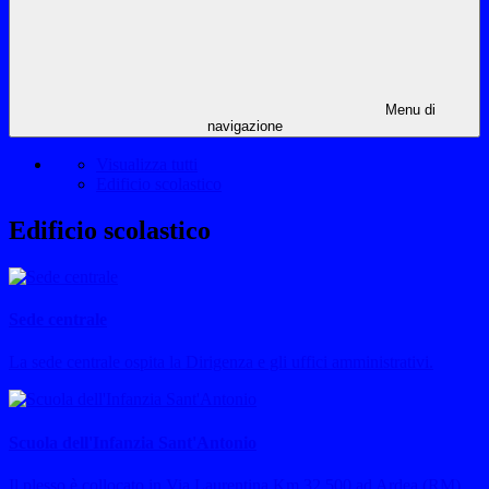
Menu di
navigazione
Visualizza tutti
Edificio scolastico
Edificio scolastico
Sede centrale
La sede centrale ospita la Dirigenza e gli uffici amministrativi.
Scuola dell'Infanzia Sant'Antonio
Il plesso è collocato in Via Laurentina Km 32,500 ad Ardea (RM).