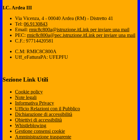
I.C. Ardea III
Via Vicenza, 4 - 00040 Ardea (RM) - Distretto 41
Tel:
06.9130843
Email:
rmic8c800a@istruzione.it
Link per inviare una mail
PEC:
rmic8c800a@pec.istruzione.it
Link per inviare una mail
C.F.: 97714420581
C.M: RMIC8C800A
Uff_eFatturaPA: UFEPFU
Sezione Link Utili
Cookie policy
Note legali
Informativa Privacy
Ufficio Relazioni con il Pubblico
Dichiarazione di accessibilità
Obiettivi di accessibilità
Whistleblowing
Gestione consensi cookie
Amministrazione trasparente