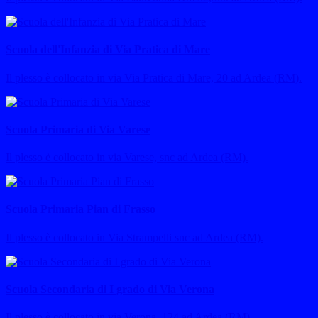
Scuola dell'Infanzia di Via Pratica di Mare
Il plesso è collocato in via Via Pratica di Mare, 20 ad Ardea (RM).
Scuola Primaria di Via Varese
Il plesso è collocato in via Varese, snc ad Ardea (RM).
Scuola Primaria Pian di Frasso
Il plesso è collocato in Via Strampelli snc ad Ardea (RM).
Scuola Secondaria di I grado di Via Verona
Il plesso è collocato in via Verona, 124 ad Ardea (RM).