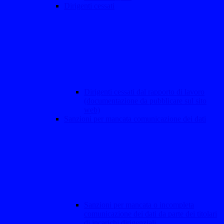
Dirigenti cessati
Dirigenti cessati dal rapporto di lavoro
(documentazione da pubblicare sul sito
web)
Sanzioni per mancata comunicazione dei dati
Sanzioni per mancata o incompleta
comunicazione dei dati da parte dei titolari
di incarichi dirigenziali