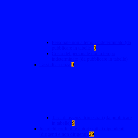
Personale non a tempo indeterminato (da
pubblicare in tabelle)
9
Costo del personale non a tempo
indeterminato (da pubblicare in tabelle)
Tassi di assenza
9
Tassi di assenza trimestrali (da pubblicare
in tabelle)
9
Incarichi conferiti e autorizzati ai dipendenti
(dirigenti e non dirigenti)
29