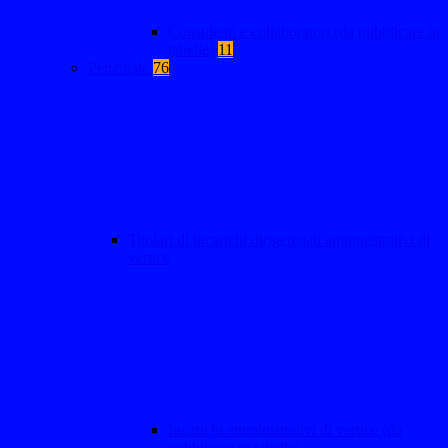
Consulenti e collaboratori (da pubblicare in
tabelle)
11
Personale
76
Titolari di incarichi dirigenziali amministrativi di
vertice
Incarichi amministrativi di vertice (da
pubblicare in tabelle)