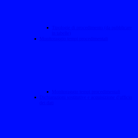
Tipologie di procedimento (da pubblicare
in tabelle)
Monitoraggio tempi procedimentali
Monitoraggio tempi procedimentali
Dichiarazioni sostitutive e acquisizione d'ufficio
dei dati