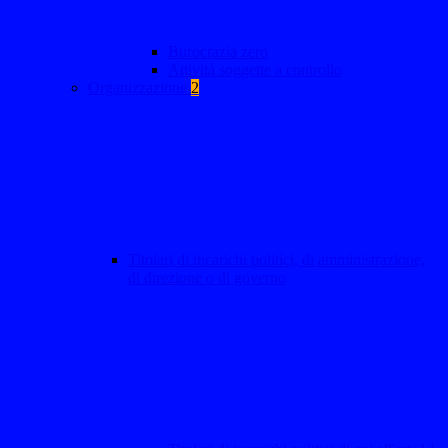
Burocrazia zero
Attività soggette a controllo
Organizzazione
2
Titolari di incarichi politici, di amministrazione,
di direzione o di governo