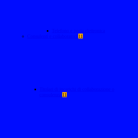
Telefono e posta elettronica
Consulenti e collaboratori
11
Titolari di incarichi di collaborazione o
consulenza
11