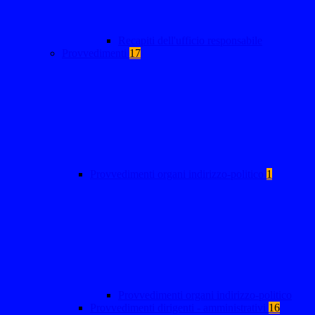
Recapiti dell'ufficio responsabile
Provvedimenti
17
Provvedimenti organi indirizzo-politico
1
Provvedimenti organi indirizzo-politico
Provvedimenti dirigenti - amministrativi
16