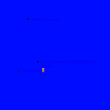
Bandi di concorso
Bandi di concorso (da pubblicare in
tabelle)
Performance
1