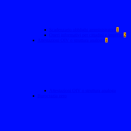
Scadenzario obblighi amministrativi
1
Oneri informativi per cittadini e imprese
2
Attestazioni OIV o struttura analoga
1
Attestazioni OIV o struttura analoga
Burocrazia zero