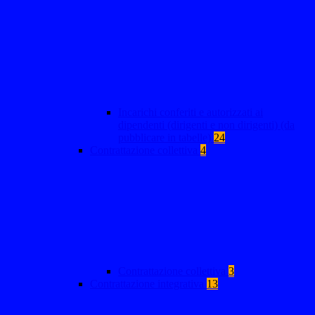
Incarichi conferiti e autorizzati ai
dipendenti (dirigenti e non dirigenti) (da
pubblicare in tabelle)
24
Contrattazione collettiva
4
Contrattazione collettiva
3
Contrattazione integrativa
13