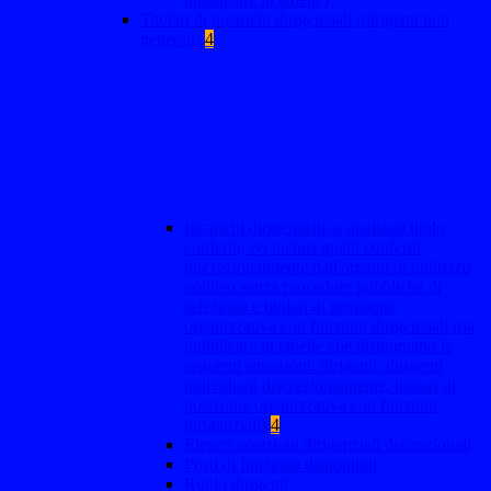
Titolari di incarichi dirigenziali (dirigenti non
generali)
4
Incarichi dirigenziali, a qualsiasi titolo
conferiti, ivi inclusi quelli conferiti
discrezionalmente dall'organo di indirizzo
politico senza procedure pubbliche di
selezione e titolari di posizione
organizzativa con funzioni dirigenziali (da
pubblicare in tabelle che distinguano le
seguenti situazioni: dirigenti, dirigenti
individuati discrezionalmente, titolari di
posizione organizzativa con funzioni
dirigenziali)
4
Elenco posizioni dirigenziali discrezionali
Posti di funzione disponibili
Ruolo dirigenti