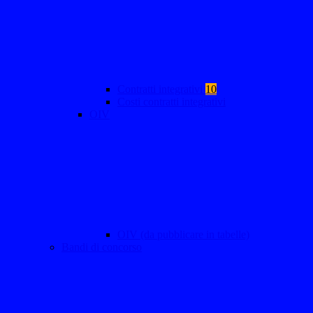
Contratti integrativi
10
Costi contratti integrativi
OIV
OIV (da pubblicare in tabelle)
Bandi di concorso