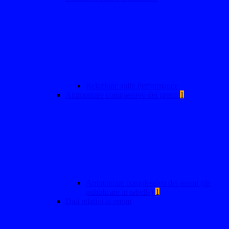
Relazione sulla Performance
Ammontare complessivo dei premi
1
Ammontare complessivo dei premi (da
pubblicare in tabelle)
1
Dati relativi ai premi