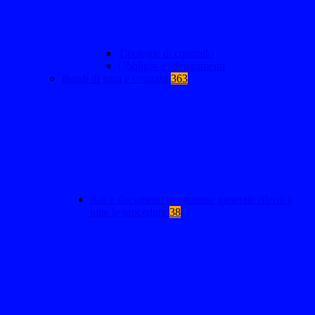
Tipologie di controllo
Obblighi e adempimenti
Bandi di gara e contratti
363
Atti e documenti di carattere generale riferiti a
tutte le procedure
38