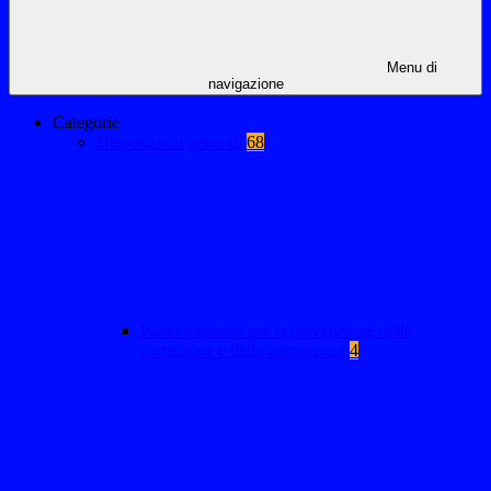
Menu di
navigazione
Categorie
Disposizioni generali
68
Piano triennale per la prevenzione della
corruzione e della trasparenza
4