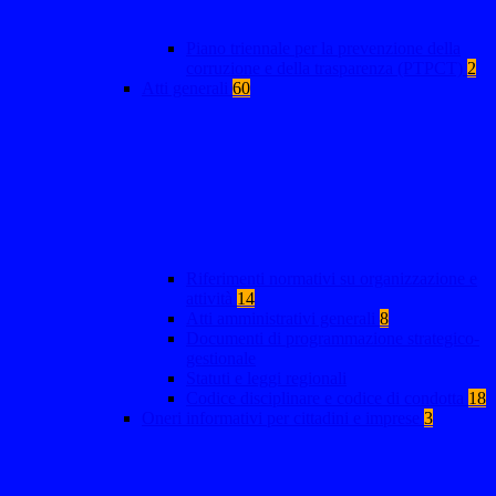
Piano triennale per la prevenzione della
corruzione e della trasparenza (PTPCT)
2
Atti generali
60
Riferimenti normativi su organizzazione e
attività
14
Atti amministrativi generali
8
Documenti di programmazione strategico-
gestionale
Statuti e leggi regionali
Codice disciplinare e codice di condotta
18
Oneri informativi per cittadini e imprese
3