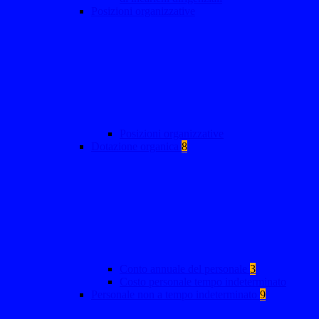
Posizioni organizzative
Posizioni organizzative
Dotazione organica
8
Conto annuale del personale
3
Costo personale tempo indeterminato
Personale non a tempo indeterminato
9