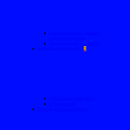
Rendiconti gruppi consiliari
regionali/provinciali
Atti degli organi di controllo
Articolazione degli uffici
2
Articolazione degli uffici
Organigramma
Telefono e posta elettronica