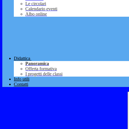
Le circolari
Calendario eventi
Albo online
Didattica
Panoramica
Offerta formativa
I progetti delle classi
Info utili
Contatti