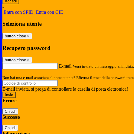
-
Entra con SPID
Entra con CIE
Seleziona utente
button close
×
Recupero password
button close
×
E-mail
Verrà inviato un messaggio all'indirizz
Non hai una e-mail associata al nome utente? Effettua il reset della password tram
E-mail inviata, si prega di controllare la casella di posta elettronica!
Errore
Chiudi
Successo
Chiudi
Informazione