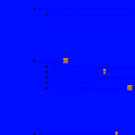
Piano triennale per la prevenzione della corruzione
Piano triennale per la prevenzione della co
Atti generali
60
Riferimenti normativi su organizzazione e at
Atti amministrativi generali
8
Documenti di programmazione strategico-ge
Statuti e leggi regionali
Codice disciplinare e codice di condotta
18
Oneri informativi per cittadini e imprese
3