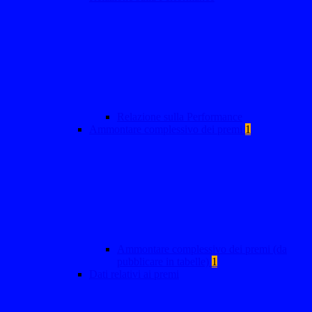
Relazione sulla Performance
Ammontare complessivo dei premi
1
Ammontare complessivo dei premi (da
pubblicare in tabelle)
1
Dati relativi ai premi