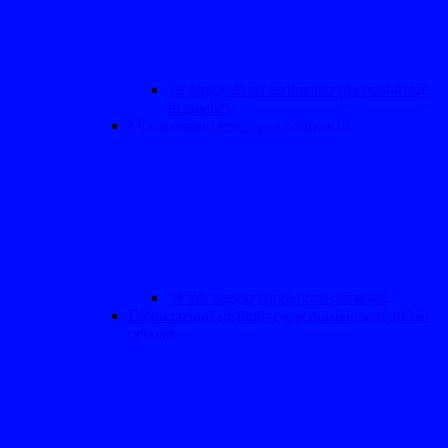
Tipologie di procedimento (da pubblicare
in tabelle)
Monitoraggio tempi procedimentali
Monitoraggio tempi procedimentali
Dichiarazioni sostitutive e acquisizione d'ufficio
dei dati