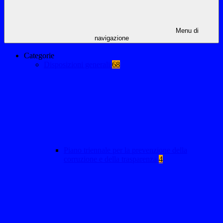
Menu di
navigazione
Categorie
Disposizioni generali
68
Piano triennale per la prevenzione della
corruzione e della trasparenza
4