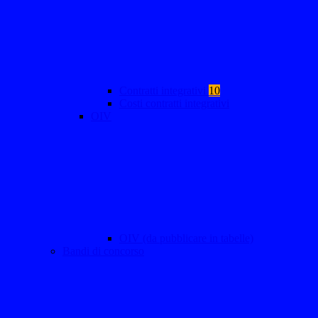
Contratti integrativi
10
Costi contratti integrativi
OIV
OIV (da pubblicare in tabelle)
Bandi di concorso