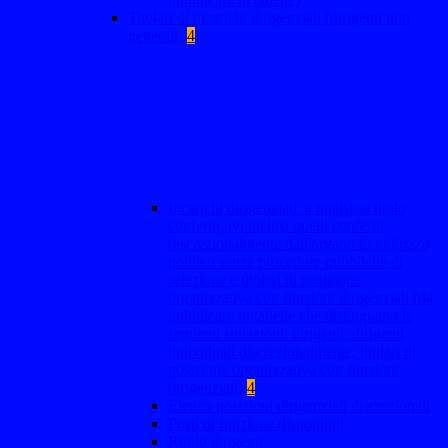
Titolari di incarichi dirigenziali (dirigenti non
generali)
4
Incarichi dirigenziali, a qualsiasi titolo
conferiti, ivi inclusi quelli conferiti
discrezionalmente dall'organo di indirizzo
politico senza procedure pubbliche di
selezione e titolari di posizione
organizzativa con funzioni dirigenziali (da
pubblicare in tabelle che distinguano le
seguenti situazioni: dirigenti, dirigenti
individuati discrezionalmente, titolari di
posizione organizzativa con funzioni
dirigenziali)
4
Elenco posizioni dirigenziali discrezionali
Posti di funzione disponibili
Ruolo dirigenti