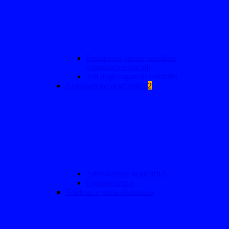
Rendiconti gruppi consiliari
regionali/provinciali
Atti degli organi di controllo
Articolazione degli uffici
2
Articolazione degli uffici
Organigramma
Telefono e posta elettronica