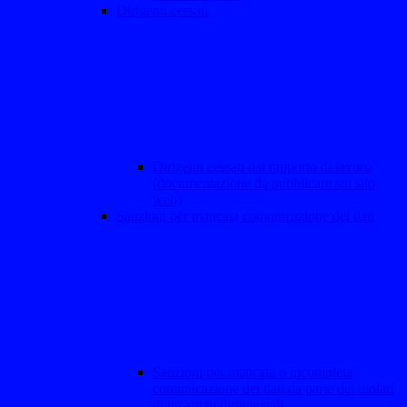
Dirigenti cessati
Dirigenti cessati dal rapporto di lavoro
(documentazione da pubblicare sul sito
web)
Sanzioni per mancata comunicazione dei dati
Sanzioni per mancata o incompleta
comunicazione dei dati da parte dei titolari
di incarichi dirigenziali