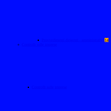
Provvedimenti dirigenti - amministrativi
14
Controlli sulle imprese
Controlli sulle imprese