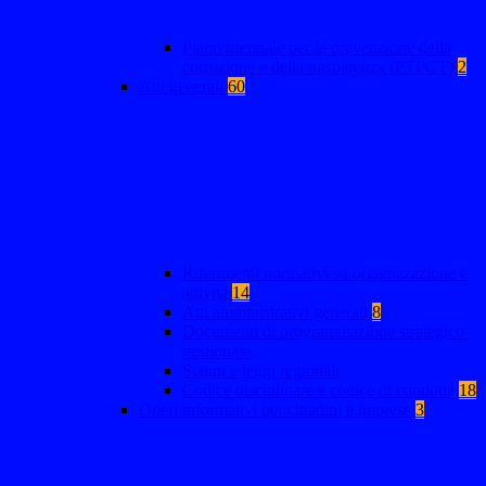
Piano triennale per la prevenzione della
corruzione e della trasparenza (PTPCT)
2
Atti generali
60
Riferimenti normativi su organizzazione e
attività
14
Atti amministrativi generali
8
Documenti di programmazione strategico-
gestionale
Statuti e leggi regionali
Codice disciplinare e codice di condotta
18
Oneri informativi per cittadini e imprese
3