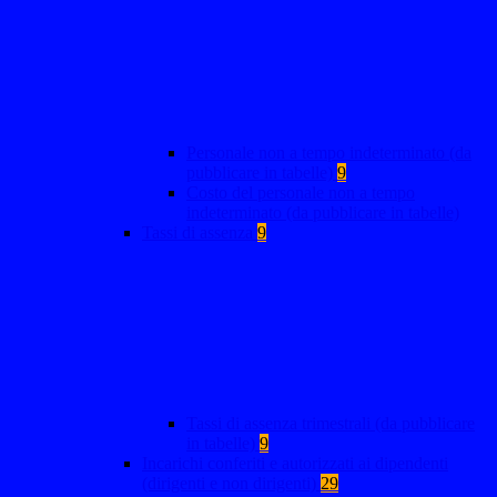
Personale non a tempo indeterminato (da
pubblicare in tabelle)
9
Costo del personale non a tempo
indeterminato (da pubblicare in tabelle)
Tassi di assenza
9
Tassi di assenza trimestrali (da pubblicare
in tabelle)
9
Incarichi conferiti e autorizzati ai dipendenti
(dirigenti e non dirigenti)
29