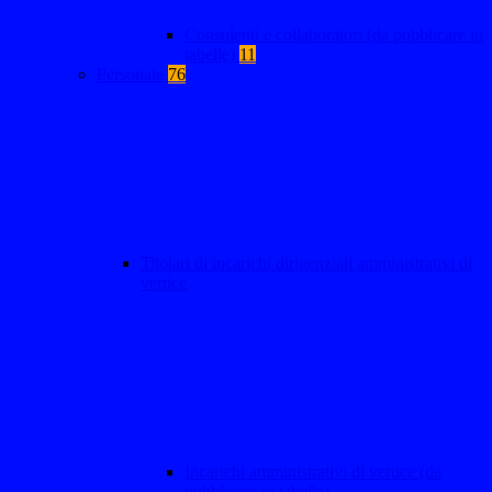
Consulenti e collaboratori (da pubblicare in
tabelle)
11
Personale
76
Titolari di incarichi dirigenziali amministrativi di
vertice
Incarichi amministrativi di vertice (da
pubblicare in tabelle)