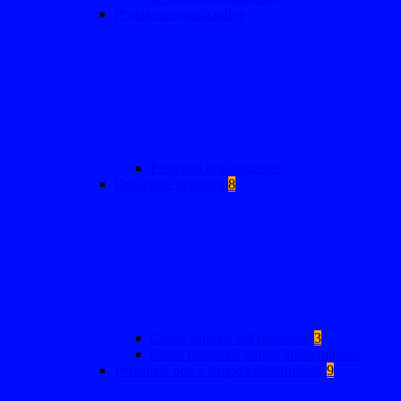
Posizioni organizzative
Posizioni organizzative
Dotazione organica
8
Conto annuale del personale
3
Costo personale tempo indeterminato
Personale non a tempo indeterminato
9