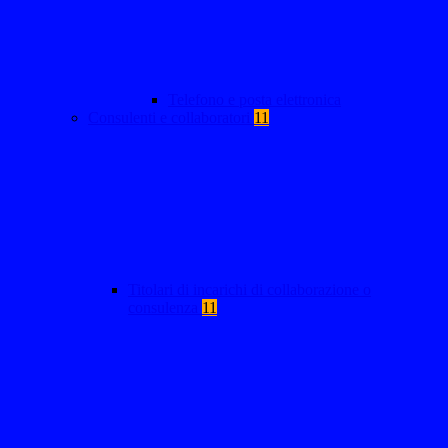
Telefono e posta elettronica
Consulenti e collaboratori
11
Titolari di incarichi di collaborazione o
consulenza
11