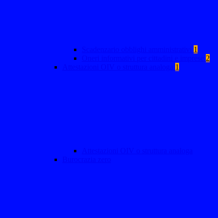
Scadenzario obblighi amministrativi
1
Oneri informativi per cittadini e imprese
2
Attestazioni OIV o struttura analoga
1
Attestazioni OIV o struttura analoga
Burocrazia zero