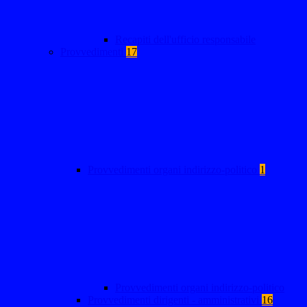
Recapiti dell'ufficio responsabile
Provvedimenti
17
Provvedimenti organi indirizzo-politico
1
Provvedimenti organi indirizzo-politico
Provvedimenti dirigenti - amministrativi
16