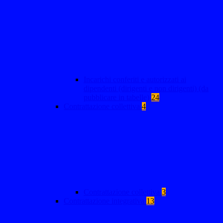
Incarichi conferiti e autorizzati ai
dipendenti (dirigenti e non dirigenti) (da
pubblicare in tabelle)
24
Contrattazione collettiva
4
Contrattazione collettiva
3
Contrattazione integrativa
13