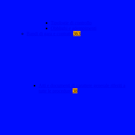
Tipologie di controllo
Obblighi e adempimenti
Bandi di gara e contratti
363
Atti e documenti di carattere generale riferiti a
tutte le procedure
38