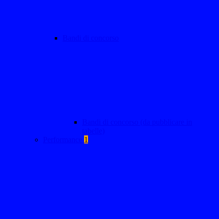
Bandi di concorso
Bandi di concorso (da pubblicare in
tabelle)
Performance
1