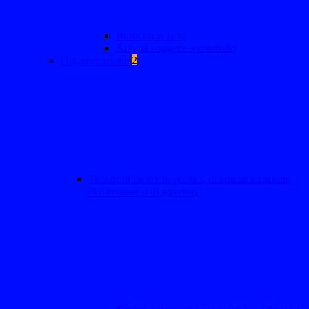
Burocrazia zero
Attività soggette a controllo
Organizzazione
2
Titolari di incarichi politici, di amministrazione,
di direzione o di governo