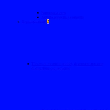
Burocrazia zero
Attività soggette a controllo
Organizzazione
2
Titolari di incarichi politici, di amministrazione,
di direzione o di governo