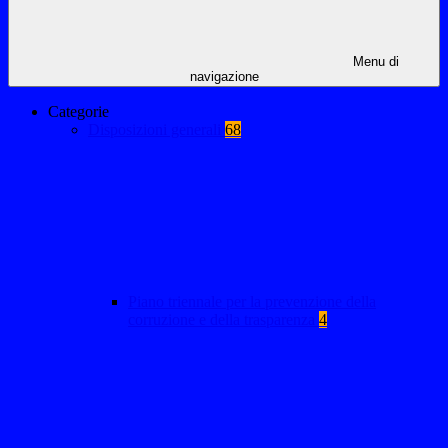
Menu di
navigazione
Categorie
Disposizioni generali
68
Piano triennale per la prevenzione della
corruzione e della trasparenza
4