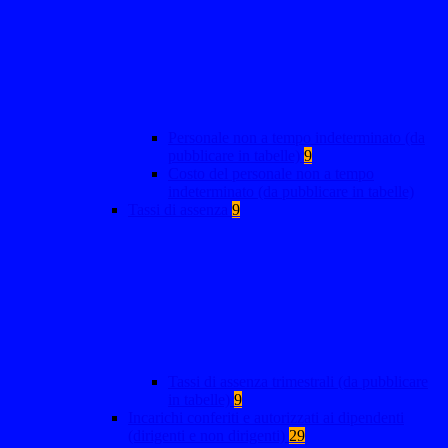
Personale non a tempo indeterminato (da
pubblicare in tabelle)
9
Costo del personale non a tempo
indeterminato (da pubblicare in tabelle)
Tassi di assenza
9
Tassi di assenza trimestrali (da pubblicare
in tabelle)
9
Incarichi conferiti e autorizzati ai dipendenti
(dirigenti e non dirigenti)
29