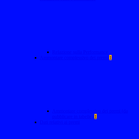
Relazione sulla Performance
Ammontare complessivo dei premi
1
Ammontare complessivo dei premi (da
pubblicare in tabelle)
1
Dati relativi ai premi