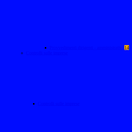
Provvedimenti dirigenti - amministrativi
14
Controlli sulle imprese
Controlli sulle imprese