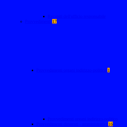
Recapiti dell'ufficio responsabile
Provvedimenti
17
Provvedimenti organi indirizzo-politico
1
Provvedimenti organi indirizzo-politico
Provvedimenti dirigenti - amministrativi
16