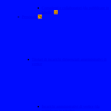
Consulenti e collaboratori (da pubblicare in
tabelle)
11
Personale
76
Titolari di incarichi dirigenziali amministrativi di
vertice
Incarichi amministrativi di vertice (da
pubblicare in tabelle)