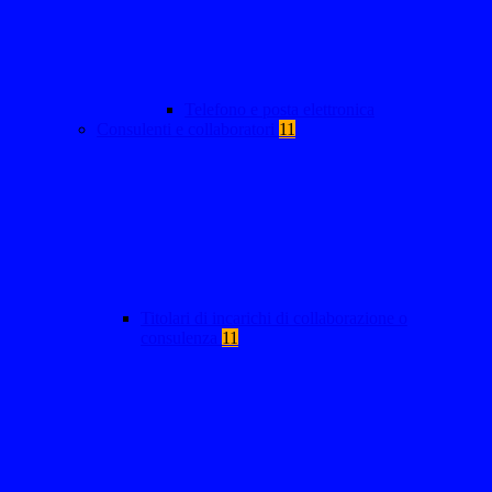
Telefono e posta elettronica
Consulenti e collaboratori
11
Titolari di incarichi di collaborazione o
consulenza
11