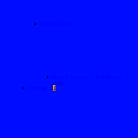
Bandi di concorso
Bandi di concorso (da pubblicare in
tabelle)
Performance
1