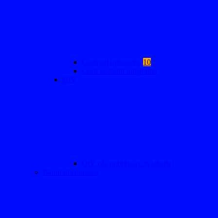
Contratti integrativi
10
Costi contratti integrativi
OIV
OIV (da pubblicare in tabelle)
Bandi di concorso