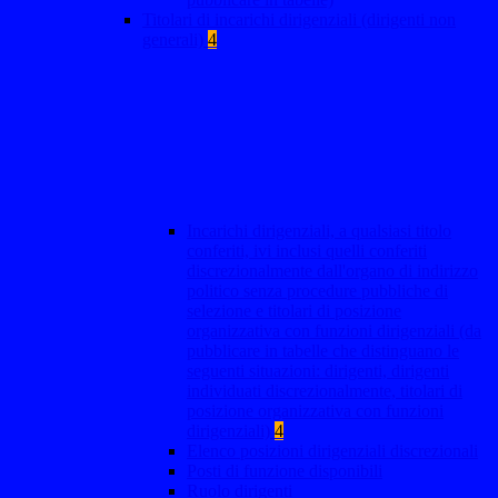
Titolari di incarichi dirigenziali (dirigenti non
generali)
4
Incarichi dirigenziali, a qualsiasi titolo
conferiti, ivi inclusi quelli conferiti
discrezionalmente dall'organo di indirizzo
politico senza procedure pubbliche di
selezione e titolari di posizione
organizzativa con funzioni dirigenziali (da
pubblicare in tabelle che distinguano le
seguenti situazioni: dirigenti, dirigenti
individuati discrezionalmente, titolari di
posizione organizzativa con funzioni
dirigenziali)
4
Elenco posizioni dirigenziali discrezionali
Posti di funzione disponibili
Ruolo dirigenti