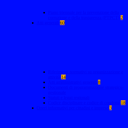
Piano triennale per la prevenzione della
corruzione e della trasparenza (PTPCT)
2
Atti generali
60
Riferimenti normativi su organizzazione e
attività
14
Atti amministrativi generali
8
Documenti di programmazione strategico-
gestionale
Statuti e leggi regionali
Codice disciplinare e codice di condotta
18
Oneri informativi per cittadini e imprese
3