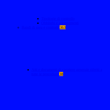
Tipologie di controllo
Obblighi e adempimenti
Bandi di gara e contratti
363
Atti e documenti di carattere generale riferiti a
tutte le procedure
38