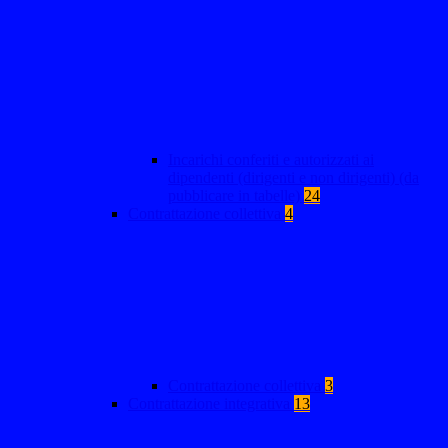
Incarichi conferiti e autorizzati ai
dipendenti (dirigenti e non dirigenti) (da
pubblicare in tabelle)
24
Contrattazione collettiva
4
Contrattazione collettiva
3
Contrattazione integrativa
13