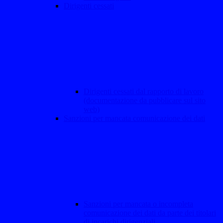
Dirigenti cessati
Dirigenti cessati dal rapporto di lavoro
(documentazione da pubblicare sul sito
web)
Sanzioni per mancata comunicazione dei dati
Sanzioni per mancata o incompleta
comunicazione dei dati da parte dei titolari
di incarichi dirigenziali