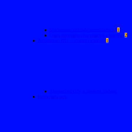
Scadenzario obblighi amministrativi
1
Oneri informativi per cittadini e imprese
2
Attestazioni OIV o struttura analoga
1
Attestazioni OIV o struttura analoga
Burocrazia zero