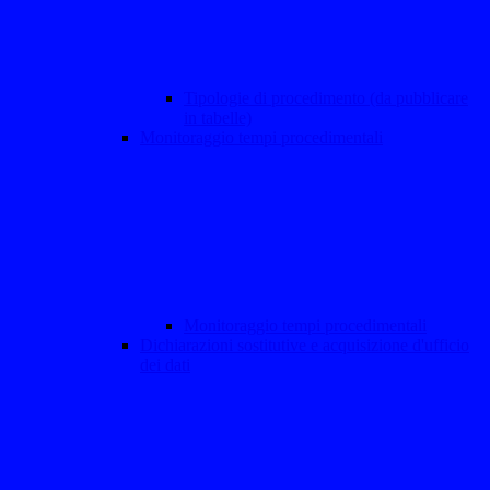
Tipologie di procedimento (da pubblicare
in tabelle)
Monitoraggio tempi procedimentali
Monitoraggio tempi procedimentali
Dichiarazioni sostitutive e acquisizione d'ufficio
dei dati