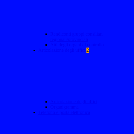
Rendiconti gruppi consiliari
regionali/provinciali
Atti degli organi di controllo
Articolazione degli uffici
2
Articolazione degli uffici
Organigramma
Telefono e posta elettronica