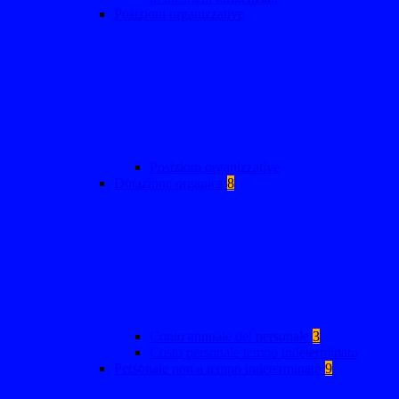
Posizioni organizzative
Posizioni organizzative
Dotazione organica
8
Conto annuale del personale
3
Costo personale tempo indeterminato
Personale non a tempo indeterminato
9